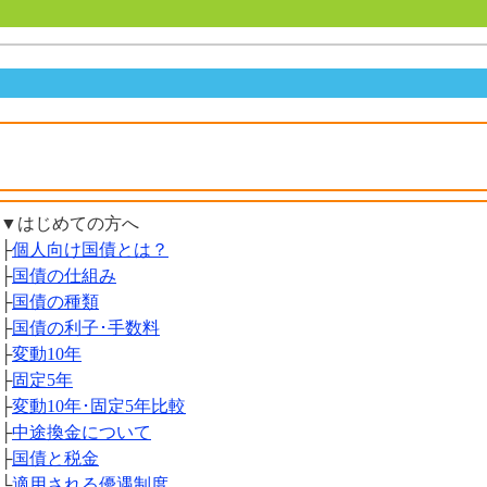
▼はじめての方へ
├
個人向け国債とは？
├
国債の仕組み
├
国債の種類
├
国債の利子･手数料
├
変動10年
├
固定5年
├
変動10年･固定5年比較
├
中途換金について
├
国債と税金
└
適用される優遇制度