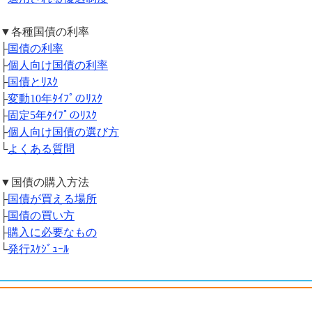
▼各種国債の利率
├
国債の利率
├
個人向け国債の利率
├
国債とﾘｽｸ
├
変動10年ﾀｲﾌﾟのﾘｽｸ
├
固定5年ﾀｲﾌﾟのﾘｽｸ
├
個人向け国債の選び方
└
よくある質問
▼国債の購入方法
├
国債が買える場所
├
国債の買い方
├
購入に必要なもの
└
発行ｽｹｼﾞｭｰﾙ