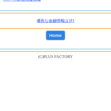
優良な金融情報はｺﾁﾗ
Home
(C)PLUS FACTORY