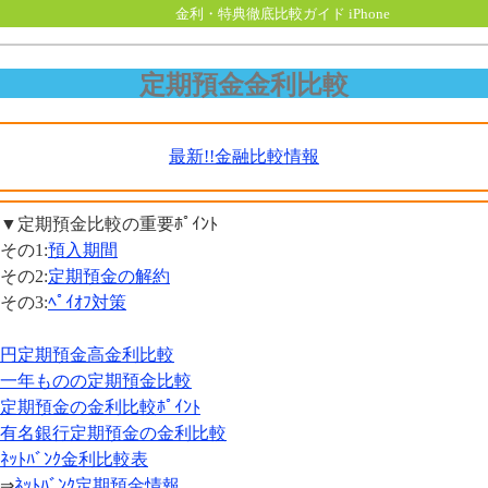
金利・特典徹底比較ガイド iPhone
定期預金金利比較
最新!!金融比較情報
▼定期預金比較の重要ﾎﾟｲﾝﾄ
その1:
預入期間
その2:
定期預金の解約
その3:
ﾍﾟｲｵﾌ対策
円定期預金高金利比較
一年ものの定期預金比較
定期預金の金利比較ﾎﾟｲﾝﾄ
有名銀行定期預金の金利比較
ﾈｯﾄﾊﾞﾝｸ金利比較表
⇒
ﾈｯﾄﾊﾞﾝｸ定期預金情報