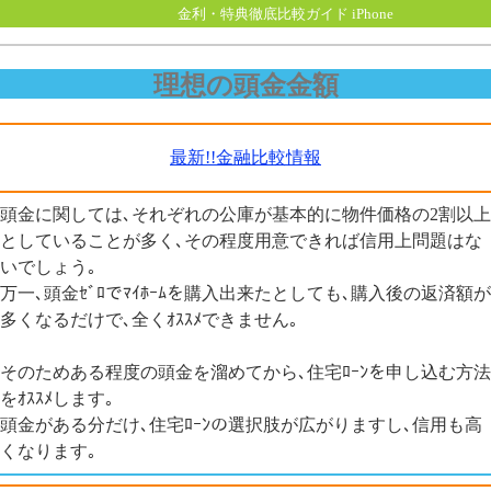
金利・特典徹底比較ガイド iPhone
理想の頭金金額
最新!!金融比較情報
頭金に関しては､それぞれの公庫が基本的に物件価格の2割以上
としていることが多く､その程度用意できれば信用上問題はな
いでしょう｡
万一､頭金ｾﾞﾛでﾏｲﾎｰﾑを購入出来たとしても､購入後の返済額が
多くなるだけで､全くｵｽｽﾒできません｡
そのためある程度の頭金を溜めてから､住宅ﾛｰﾝを申し込む方法
をｵｽｽﾒします｡
頭金がある分だけ､住宅ﾛｰﾝの選択肢が広がりますし､信用も高
くなります｡