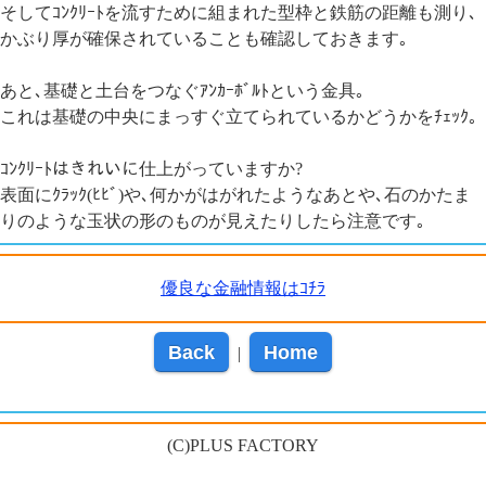
そしてｺﾝｸﾘｰﾄを流すために組まれた型枠と鉄筋の距離も測り､
かぶり厚が確保されていることも確認しておきます｡
あと､基礎と土台をつなぐｱﾝｶｰﾎﾞﾙﾄという金具｡
これは基礎の中央にまっすぐ立てられているかどうかをﾁｪｯｸ｡
ｺﾝｸﾘｰﾄはきれいに仕上がっていますか?
表面にｸﾗｯｸ(ﾋﾋﾞ)や､何かがはがれたようなあとや､石のかたま
りのような玉状の形のものが見えたりしたら注意です｡
優良な金融情報はｺﾁﾗ
Back
Home
|
(C)PLUS FACTORY