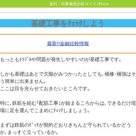
金利・特典徹底比較ガイド iPhone
基礎工事をﾁｪｯｸしよう
最新!!金融比較情報
もっともﾄﾗﾌﾞﾙや問題が発生しやすいのが基礎工事です｡
しかも基礎はあとで欠陥がみつかったとしても､補修･補強はそ
う簡単に出来ません｡
ここは目を光らせておきたいところです｡
特に､鉄筋を組む｢配筋工事｣が始まるころからは､できるだけ現
場に足を運んでこまめにﾁｪｯｸしましょう｡
まずは鉄筋のﾋﾟｯﾁが契約どおりきちんと守られているかどう
か､まっすぐ立っているか｡