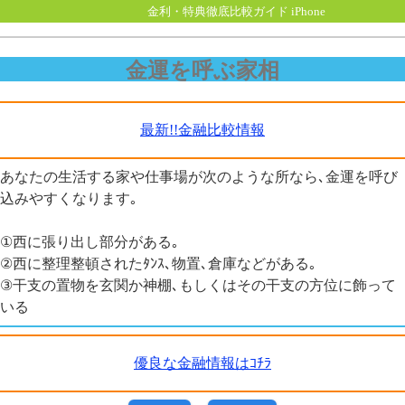
金利・特典徹底比較ガイド iPhone
金運を呼ぶ家相
最新!!金融比較情報
あなたの生活する家や仕事場が次のような所なら､金運を呼び
込みやすくなります｡
①西に張り出し部分がある｡
②西に整理整頓されたﾀﾝｽ､物置､倉庫などがある｡
③干支の置物を玄関か神棚､もしくはその干支の方位に飾って
いる
優良な金融情報はｺﾁﾗ