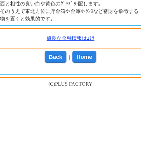
西と相性の良い白や黄色のｸﾞｯｽﾞを配します｡
そのうえで東北方位に貯金箱や金庫やﾀﾝｽなど蓄財を象徴する
物を置くと効果的です｡
優良な金融情報はｺﾁﾗ
Back
Home
|
(C)PLUS FACTORY