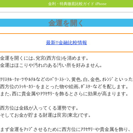
金利・特典徹底比較ガイド iPhone
金運を開く
最新!!金融比較情報
金運を開くには､兌宮(西方位)を清めます｡
金運はほこりや汚れのある汚い所を好みません｡
ｸﾘｽﾀﾙ･ｸｫｰﾂやﾙﾁﾙなどのﾊﾟﾜｰｽﾄｰﾝ､黄色､白､金色､ｵﾚﾝｼﾞといった
西方位のﾗｯｷｰｶﾗｰをまとった物や絵画､ﾎﾟｽﾀｰなどを配します｡
また､西に貴金属やｱｸｾｻﾘｰを飾るとさらに効果が高まります｡
西方位は金銭が入ってくる運勢です｡
そしてお金が貯まる財運は艮宮(東北)です｡
まず金運をｱｯﾌﾟさせるために西方位にｱｸｾｻﾘｰや貴金属を飾り､