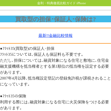
金利・特典徹底比較ガイド iPhone
買取型の担保･保証人･保険は?
最新!!金融比較情報
●ﾌﾗｯﾄ35(買取型)の保証人･担保
ﾌﾗｯﾄ35については､保証人も保証料も不要です｡
ただし､担保については､融資対象になる住宅と敷地に､住宅金
融支援機構を抵当権者とする第1順位の抵当権を設定する必要
があります｡
2007年4月以降､抵当権設定登記の登録免許税が課税されること
になっています｡
●ﾌﾗｯﾄ35の保険
利用する際には､融資対象になる住宅に火災保険をつける必要
があります｡