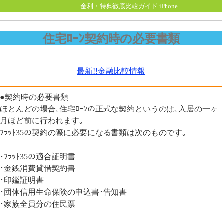
金利・特典徹底比較ガイド iPhone
住宅ﾛｰﾝ契約時の必要書類
最新!!金融比較情報
●契約時の必要書類
ほとんどの場合､住宅ﾛｰﾝの正式な契約というのは､入居の一ヶ
月ほど前に行われます｡
ﾌﾗｯﾄ35の契約の際に必要になる書類は次のものです｡
･ﾌﾗｯﾄ35の適合証明書
･金銭消費貸借契約書
･印鑑証明書
･団体信用生命保険の申込書･告知書
･家族全員分の住民票