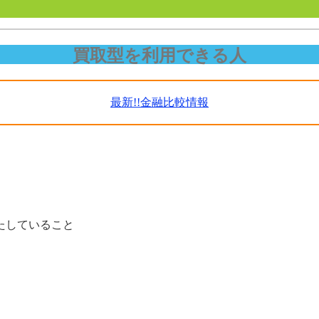
買取型を利用できる人
最新!!金融比較情報
たしていること