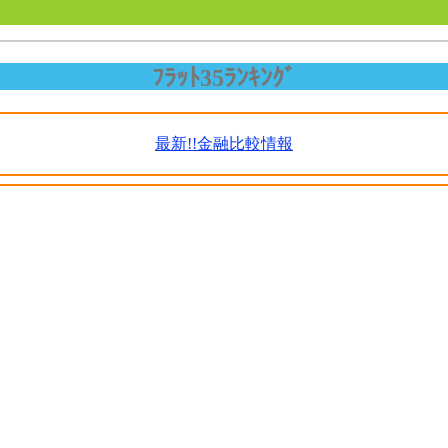
ﾌﾗｯﾄ35ﾗﾝｷﾝｸﾞ
最新!!金融比較情報