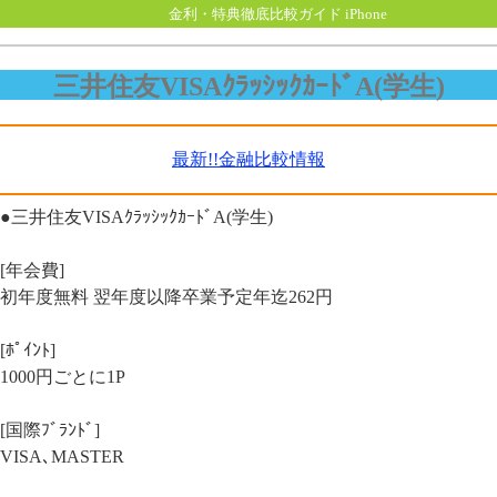
金利・特典徹底比較ガイド iPhone
三井住友VISAｸﾗｯｼｯｸｶｰﾄﾞA(学生)
最新!!金融比較情報
●三井住友VISAｸﾗｯｼｯｸｶｰﾄﾞA(学生)
[年会費]
初年度無料 翌年度以降卒業予定年迄262円
[ﾎﾟｲﾝﾄ]
1000円ごとに1P
[国際ﾌﾞﾗﾝﾄﾞ]
VISA､MASTER