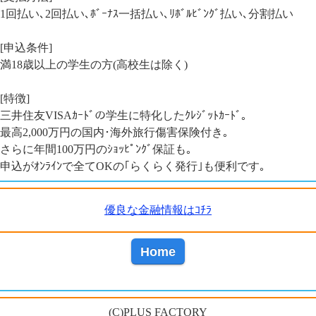
1回払い､2回払い､ﾎﾞｰﾅｽ一括払い､ﾘﾎﾞﾙﾋﾞﾝｸﾞ払い､分割払い
[申込条件]
満18歳以上の学生の方(高校生は除く)
[特徴]
三井住友VISAｶｰﾄﾞの学生に特化したｸﾚｼﾞｯﾄｶｰﾄﾞ｡
最高2,000万円の国内･海外旅行傷害保険付き｡
さらに年間100万円のｼｮｯﾋﾟﾝｸﾞ保証も｡
申込がｵﾝﾗｲﾝで全てOKの｢らくらく発行｣も便利です｡
優良な金融情報はｺﾁﾗ
Home
(C)PLUS FACTORY