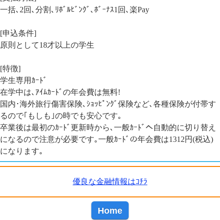
一括､2回､分割､ﾘﾎﾞﾙﾋﾞﾝｸﾞ､ﾎﾞｰﾅｽ1回､楽Pay
[申込条件]
原則として18才以上の学生
[特徴]
学生専用ｶｰﾄﾞ
在学中は､ｱｲﾑｶｰﾄﾞの年会費は無料!
国内･海外旅行傷害保険､ｼｮｯﾋﾟﾝｸﾞ保険など､各種保険が付帯す
るので｢もしも｣の時でも安心です｡
卒業後は最初のｶｰﾄﾞ更新時から､一般ｶｰﾄﾞへ自動的に切り替え
になるので注意が必要です｡一般ｶｰﾄﾞの年会費は1312円(税込)
になります｡
優良な金融情報はｺﾁﾗ
Home