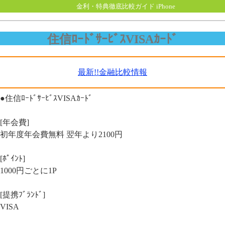
金利・特典徹底比較ガイド iPhone
住信ﾛｰﾄﾞｻｰﾋﾞｽVISAｶｰﾄﾞ
最新!!金融比較情報
●住信ﾛｰﾄﾞｻｰﾋﾞｽVISAｶｰﾄﾞ
[年会費]
初年度年会費無料 翌年より2100円
[ﾎﾟｲﾝﾄ]
1000円ごとに1P
[提携ﾌﾞﾗﾝﾄﾞ]
VISA