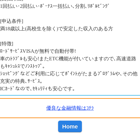
1回払い･2回払い･ﾎﾞｰﾅｽ一括払い､分割､ﾘﾎﾞﾙﾋﾞﾝｸﾞ
[申込条件]
満18歳以上(高校生を除く)で安定した収入のある方
[特徴]
ﾛｰﾄﾞｻｰﾋﾞｽVISAが無料で自動付帯!
車のﾄﾗﾌﾞﾙも安心!またETC機能が付いていますので､高速道路
もｷｬｼｭﾚｽでﾉﾝｽﾄｯﾌﾟ｡
ｼｮｯﾋﾟﾝｸﾞなどご利用に応じてﾎﾟｲﾝﾄがたまるﾌﾟﾛｸﾞﾗﾑや､その他
充実の特典､ｻｰﾋﾞｽ｡
ICｶｰﾄﾞなので､ｾｷｭﾘﾃｨも安心です｡
優良な金融情報はｺﾁﾗ
Home