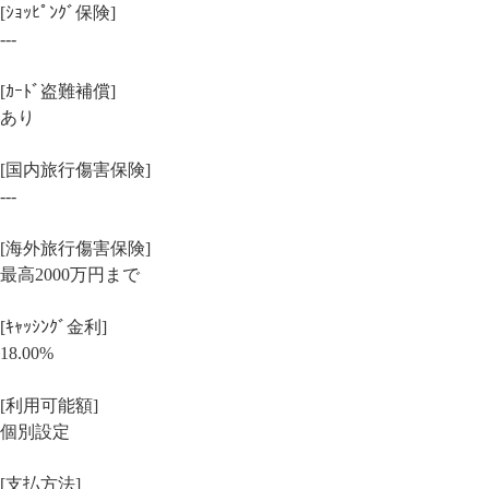
[ｼｮｯﾋﾟﾝｸﾞ保険]
---
[ｶｰﾄﾞ盗難補償]
あり
[国内旅行傷害保険]
---
[海外旅行傷害保険]
最高2000万円まで
[ｷｬｯｼﾝｸﾞ金利]
18.00%
[利用可能額]
個別設定
[支払方法]