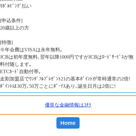
ﾘﾎﾞﾙﾋﾞﾝｸﾞ払い
[申込条件]
20歳以上の方
[特徴]
※年会費はVISAは永年無料｡
JCBは初年度無料､翌年以降1000円ですがJCBはﾛｰﾄﾞｻｰﾋﾞｽが無
料付随します｡
ETCｶｰﾄﾞ自動付帯｡
走割加盟店でﾜﾝﾀﾞﾌﾙﾌﾟﾚｾﾞﾝﾄ21の基本ﾎﾟｲﾝﾄが常時通常の2倍!
ﾎﾟｲﾝﾄは30万､50万ごとにﾎﾞｰﾅｽあり､誕生日月は2倍に!
優良な金融情報はｺﾁﾗ
Home