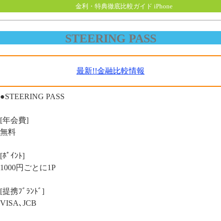
金利・特典徹底比較ガイド iPhone
STEERING PASS
最新!!金融比較情報
●STEERING PASS
[年会費]
無料
[ﾎﾟｲﾝﾄ]
1000円ごとに1P
[提携ﾌﾞﾗﾝﾄﾞ]
VISA､JCB