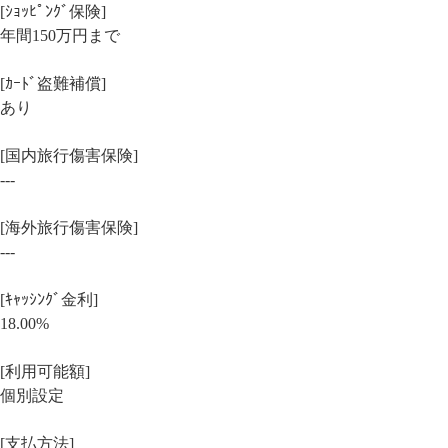
[ｼｮｯﾋﾟﾝｸﾞ保険]
年間150万円まで
[ｶｰﾄﾞ盗難補償]
あり
[国内旅行傷害保険]
---
[海外旅行傷害保険]
---
[ｷｬｯｼﾝｸﾞ金利]
18.00%
[利用可能額]
個別設定
[支払方法]