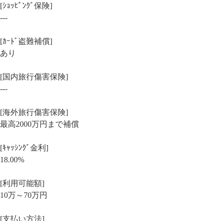
[ｼｮｯﾋﾟﾝｸﾞ保険]
---
[ｶｰﾄﾞ盗難補償]
あり
[国内旅行傷害保険]
---
[海外旅行傷害保険]
最高2000万円まで補償
[ｷｬｯｼﾝｸﾞ金利]
18.00%
[利用可能額]
10万～70万円
[支払い方法]