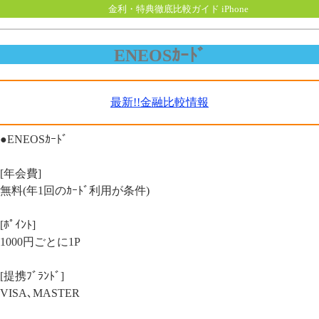
金利・特典徹底比較ガイド iPhone
ENEOSｶｰﾄﾞ
最新!!金融比較情報
●ENEOSｶｰﾄﾞ
[年会費]
無料(年1回のｶｰﾄﾞ利用が条件)
[ﾎﾟｲﾝﾄ]
1000円ごとに1P
[提携ﾌﾞﾗﾝﾄﾞ]
VISA､MASTER