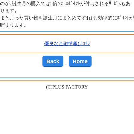
のが､誕生月の購入では5倍の5.0ﾎﾟｲﾝﾄが付与されるｻｰﾋﾞｽもあ
ります｡
まとまった買い物を誕生月にまとめてすれば､効率的にﾎﾟｲﾝﾄが
貯まります｡
優良な金融情報はｺﾁﾗ
Back
Home
|
(C)PLUS FACTORY