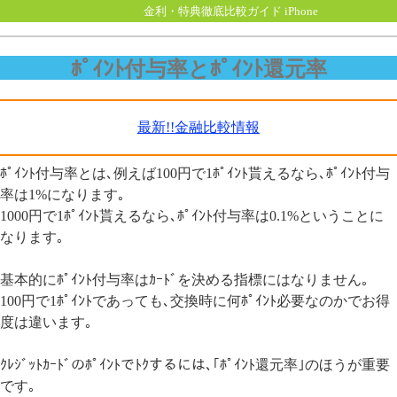
金利・特典徹底比較ガイド iPhone
ﾎﾟｲﾝﾄ付与率とﾎﾟｲﾝﾄ還元率
最新!!金融比較情報
ﾎﾟｲﾝﾄ付与率とは､例えば100円で1ﾎﾟｲﾝﾄ貰えるなら､ﾎﾟｲﾝﾄ付与
率は1%になります｡
1000円で1ﾎﾟｲﾝﾄ貰えるなら､ﾎﾟｲﾝﾄ付与率は0.1%ということに
なります｡
基本的にﾎﾟｲﾝﾄ付与率はｶｰﾄﾞを決める指標にはなりません｡
100円で1ﾎﾟｲﾝﾄであっても､交換時に何ﾎﾟｲﾝﾄ必要なのかでお得
度は違います｡
ｸﾚｼﾞｯﾄｶｰﾄﾞのﾎﾟｲﾝﾄでﾄｸするには､｢ﾎﾟｲﾝﾄ還元率｣のほうが重要
です｡